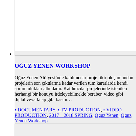
OĞUZ YENEN WORKSHOP
Oğuz Yenen Atölyesi’nde katılımcılar proje fikir oluşumundan
projelerin son çıktılarına kadar verilen tüm kararlarda kendi
sorumlulukları altındadır. Katılımcılar projelerinde istenilen
herhangi bir konuyu irdeleyebilmekle beraber, video gibi
dijital veya kitap gibi basım…
• DOCUMENTARY
,
• TV PRODUCTION
,
• VIDEO
PRODUCTION
,
2017 – 2018 SPRING
,
Oğuz Yenen
,
Oğuz
Yenen Workshop