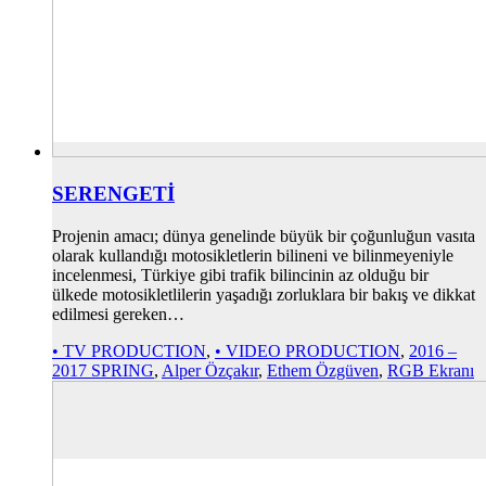
SERENGETİ
Projenin amacı; dünya genelinde büyük bir çoğunluğun vasıta
olarak kullandığı motosikletlerin bilineni ve bilinmeyeniyle
incelenmesi, Türkiye gibi trafik bilincinin az olduğu bir
ülkede motosikletlilerin yaşadığı zorluklara bir bakış ve dikkat
edilmesi gereken…
• TV PRODUCTION
,
• VIDEO PRODUCTION
,
2016 –
2017 SPRING
,
Alper Özçakır
,
Ethem Özgüven
,
RGB Ekranı