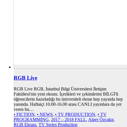
RGB Live
RGB Live RGB, İstanbul Bilgi Üniversitesi İletişim
Fakültesi'nin yeni ekranı. İçerikleri ve çekimlerini BİLGİ'li
öğrencilerin hazırladığı bu üniversiteli ekran hep yayında hep
yanında. Haftaiçi 10.00-16.00 arası CANLI yayınlara da yer
veren bu…
• FICTION
,
• NEWS
,
• TV PRODUCTION
,
• TV
PROGRAMMING
,
2017 – 2018 FALL
,
Alper Özçakır
,
RGB Ekranı
,
TV Series Production