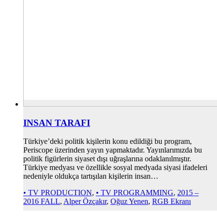
INSAN TARAFI
Türkiye’deki politik kişilerin konu edildiği bu program,
Periscope üzerinden yayın yapmaktadır. Yayınlarımızda bu
politik figürlerin siyaset dışı uğraşlarına odaklanılmıştır.
Türkiye medyası ve özellikle sosyal medyada siyasi ifadeleri
nedeniyle oldukça tartışılan kişilerin insan…
• TV PRODUCTION
,
• TV PROGRAMMING
,
2015 –
2016 FALL
,
Alper Özçakır
,
Oğuz Yenen
,
RGB Ekranı