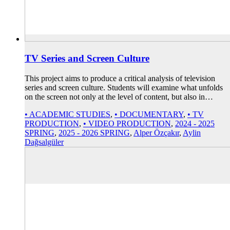
TV Series and Screen Culture
This project aims to produce a critical analysis of television
series and screen culture. Students will examine what unfolds
on the screen not only at the level of content, but also in…
• ACADEMIC STUDIES
,
• DOCUMENTARY
,
• TV
PRODUCTION
,
• VIDEO PRODUCTION
,
2024 - 2025
SPRING
,
2025 - 2026 SPRING
,
Alper Özçakır
,
Aylin
Dağsalgüler