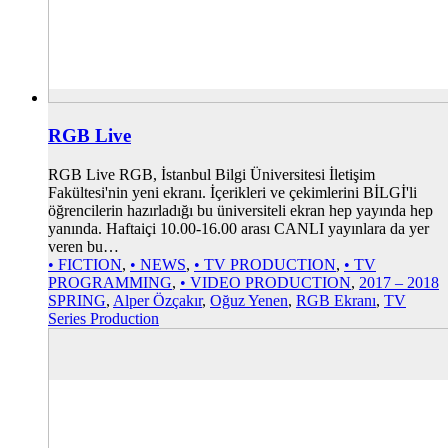
RGB Live
RGB Live RGB, İstanbul Bilgi Üniversitesi İletişim
Fakültesi'nin yeni ekranı. İçerikleri ve çekimlerini BİLGİ'li
öğrencilerin hazırladığı bu üniversiteli ekran hep yayında hep
yanında. Haftaiçi 10.00-16.00 arası CANLI yayınlara da yer
veren bu…
• FICTION
,
• NEWS
,
• TV PRODUCTION
,
• TV
PROGRAMMING
,
• VIDEO PRODUCTION
,
2017 – 2018
SPRING
,
Alper Özçakır
,
Oğuz Yenen
,
RGB Ekranı
,
TV
Series Production