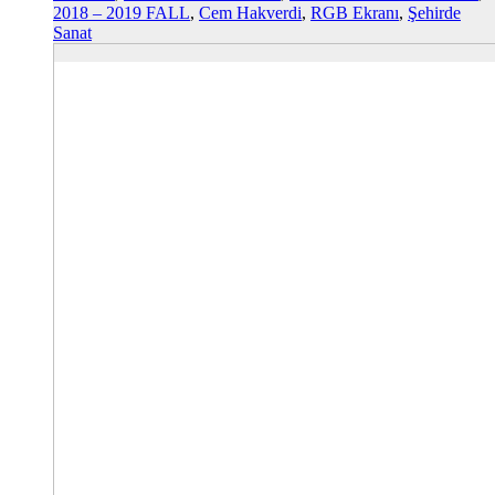
2018 – 2019 FALL
,
Cem Hakverdi
,
RGB Ekranı
,
Şehirde
Sanat