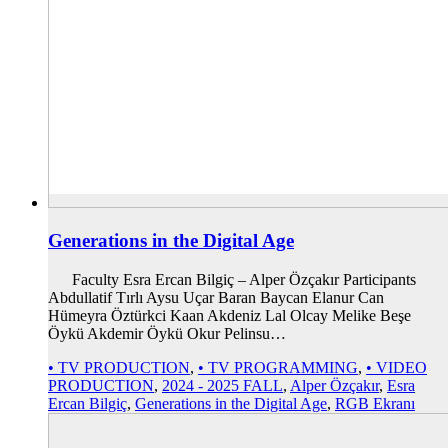
Generations in the Digital Age
Faculty Esra Ercan Bilgiç – Alper Özçakır Participants
Abdullatif Tırlı Aysu Uçar Baran Baycan Elanur Can
Hümeyra Öztürkci Kaan Akdeniz Lal Olcay Melike Beşe
Öykü Akdemir Öykü Okur Pelinsu…
• TV PRODUCTION
,
• TV PROGRAMMING
,
• VIDEO
PRODUCTION
,
2024 - 2025 FALL
,
Alper Özçakır
,
Esra
Ercan Bilgiç
,
Generations in the Digital Age
,
RGB Ekranı