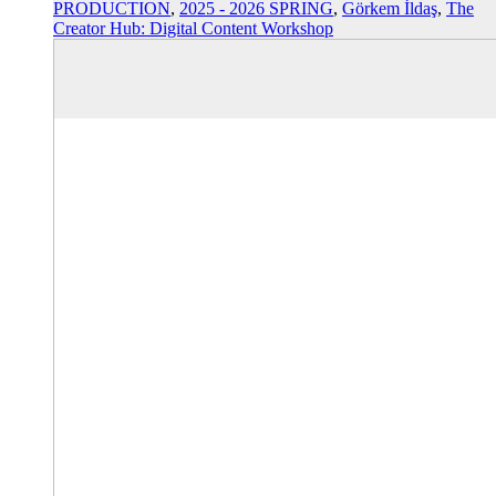
PRODUCTION
,
2025 - 2026 SPRING
,
Görkem İldaş
,
The
Creator Hub: Digital Content Workshop