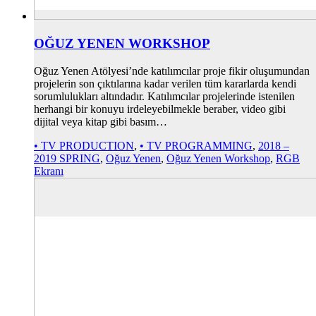
OĞUZ YENEN WORKSHOP
Oğuz Yenen Atölyesi’nde katılımcılar proje fikir oluşumundan
projelerin son çıktılarına kadar verilen tüm kararlarda kendi
sorumlulukları altındadır. Katılımcılar projelerinde istenilen
herhangi bir konuyu irdeleyebilmekle beraber, video gibi
dijital veya kitap gibi basım…
• TV PRODUCTION
,
• TV PROGRAMMING
,
2018 –
2019 SPRING
,
Oğuz Yenen
,
Oğuz Yenen Workshop
,
RGB
Ekranı