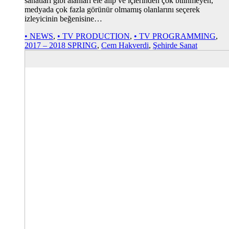
sanatları gibi alanları ele alıp ve içlerinden çok bilinmeyen,
medyada çok fazla görünür olmamış olanlarını seçerek
izleyicinin beğenisine…
• NEWS
,
• TV PRODUCTION
,
• TV PROGRAMMING
,
2017 – 2018 SPRING
,
Cem Hakverdi
,
Şehirde Sanat