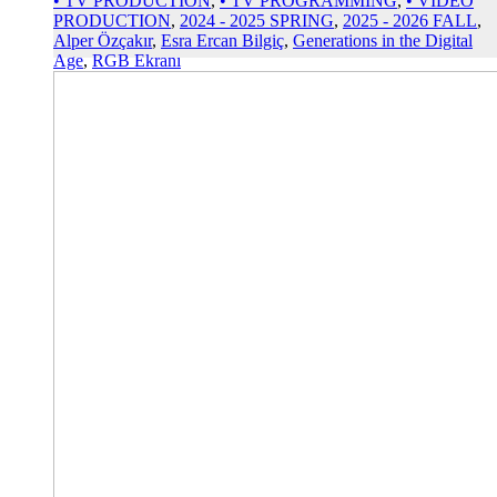
• TV PRODUCTION
,
• TV PROGRAMMING
,
• VIDEO
PRODUCTION
,
2024 - 2025 SPRING
,
2025 - 2026 FALL
,
Alper Özçakır
,
Esra Ercan Bilgiç
,
Generations in the Digital
Age
,
RGB Ekranı