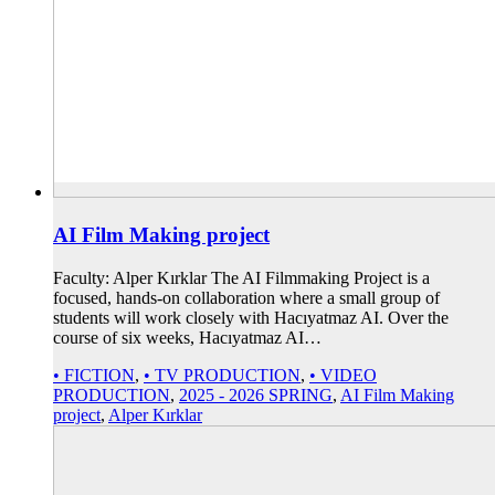
AI Film Making project
Faculty: Alper Kırklar The AI Filmmaking Project is a
focused, hands-on collaboration where a small group of
students will work closely with Hacıyatmaz AI. Over the
course of six weeks, Hacıyatmaz AI…
• FICTION
,
• TV PRODUCTION
,
• VIDEO
PRODUCTION
,
2025 - 2026 SPRING
,
AI Film Making
project
,
Alper Kırklar