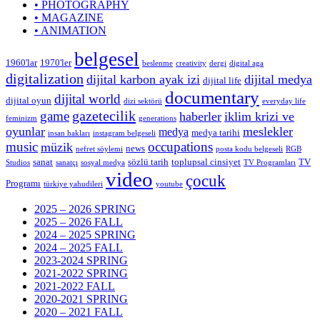
• PHOTOGRAPHY
• MAGAZINE
• ANIMATION
belgesel
1960'lar
1970'ler
beslenme
creativity
dergi
digital aga
digitalization
dijital karbon ayak izi
dijital medya
dijital life
documentary
dijital world
dijital oyun
dizi sektörü
everyday life
gazetecilik
game
haberler
iklim krizi ve
feminizm
generations
oyunlar
meslekler
medya
medya tarihi
insan hakları
instagram belgeseli
music
occupations
müzik
news
nefret söylemi
posta kodu belgeseli
RGB
sanat
sözlü tarih
toplupsal cinsiyet
TV
Studios
sanatçı
sosyal medya
TV Programları
video
çocuk
Programı
türkiye yahudileri
youtube
2025 – 2026 SPRING
2025 – 2026 FALL
2024 – 2025 SPRING
2024 – 2025 FALL
2023-2024 SPRING
2021-2022 SPRING
2021-2022 FALL
2020-2021 SPRING
2020 – 2021 FALL