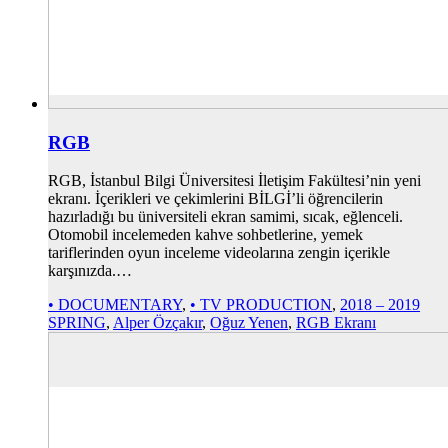
RGB
RGB, İstanbul Bilgi Üniversitesi İletişim Fakültesi’nin yeni
ekranı. İçerikleri ve çekimlerini BİLGİ’li öğrencilerin
hazırladığı bu üniversiteli ekran samimi, sıcak, eğlenceli.
Otomobil incelemeden kahve sohbetlerine, yemek
tariflerinden oyun inceleme videolarına zengin içerikle
karşınızda.…
• DOCUMENTARY
,
• TV PRODUCTION
,
2018 – 2019
SPRING
,
Alper Özçakır
,
Oğuz Yenen
,
RGB Ekranı