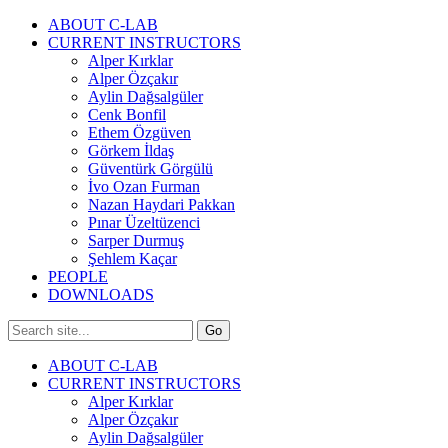
ABOUT C-LAB
CURRENT INSTRUCTORS
Alper Kırklar
Alper Özçakır
Aylin Dağsalgüler
Cenk Bonfil
Ethem Özgüven
Görkem İldaş
Güventürk Görgülü
İvo Ozan Furman
Nazan Haydari Pakkan
Pınar Üzeltüzenci
Sarper Durmuş
Şehlem Kaçar
PEOPLE
DOWNLOADS
ABOUT C-LAB
CURRENT INSTRUCTORS
Alper Kırklar
Alper Özçakır
Aylin Dağsalgüler