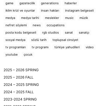
game
gazetecilik
generations
haberler
iklim krizi ve oyunlar
insan hakları
instagram belgeseli
medya
medya tarihi
meslekler
music
müzik
nefret söylemi
news
occupations
posta kodu belgeseli
rgb studios
sanat
sanatçı
sosyal medya
sözlü tarih
toplupsal cinsiyet
tv programları
tv programı
türkiye yahudileri
video
youtube
çocuk
2025 – 2026 SPRING
2025 – 2026 FALL
2024 – 2025 SPRING
2024 – 2025 FALL
2023-2024 SPRING