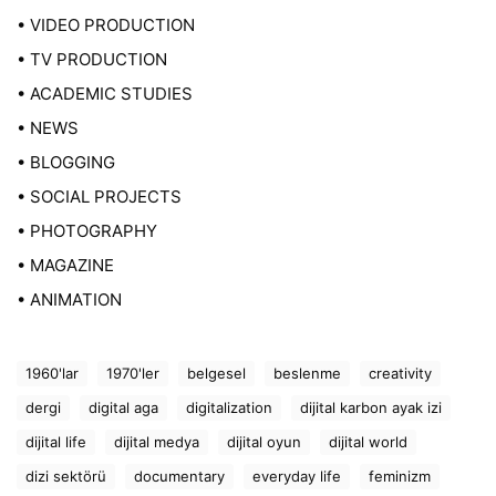
• VIDEO PRODUCTION
• TV PRODUCTION
• ACADEMIC STUDIES
• NEWS
• BLOGGING
• SOCIAL PROJECTS
• PHOTOGRAPHY
• MAGAZINE
• ANIMATION
1960'lar
1970'ler
belgesel
beslenme
creativity
dergi
digital aga
digitalization
dijital karbon ayak izi
dijital life
dijital medya
dijital oyun
dijital world
dizi sektörü
documentary
everyday life
feminizm