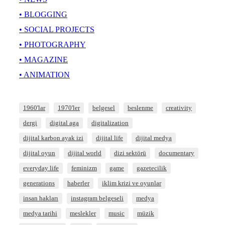
• BLOGGING
• SOCIAL PROJECTS
• PHOTOGRAPHY
• MAGAZINE
• ANIMATION
1960'lar
1970'ler
belgesel
beslenme
creativity
dergi
digital aga
digitalization
dijital karbon ayak izi
dijital life
dijital medya
dijital oyun
dijital world
dizi sektörü
documentary
everyday life
feminizm
game
gazetecilik
generations
haberler
iklim krizi ve oyunlar
insan hakları
instagram belgeseli
medya
medya tarihi
meslekler
music
müzik