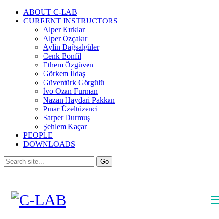
ABOUT C-LAB
CURRENT INSTRUCTORS
Alper Kırklar
Alper Özçakır
Aylin Dağsalgüler
Cenk Bonfil
Ethem Özgüven
Görkem İldaş
Güventürk Görgülü
İvo Ozan Furman
Nazan Haydari Pakkan
Pınar Üzeltüzenci
Sarper Durmuş
Şehlem Kaçar
PEOPLE
DOWNLOADS