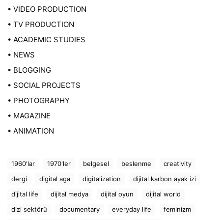
• VIDEO PRODUCTION
• TV PRODUCTION
• ACADEMIC STUDIES
• NEWS
• BLOGGING
• SOCIAL PROJECTS
• PHOTOGRAPHY
• MAGAZINE
• ANIMATION
1960'lar
1970'ler
belgesel
beslenme
creativity
dergi
digital aga
digitalization
dijital karbon ayak izi
dijital life
dijital medya
dijital oyun
dijital world
dizi sektörü
documentary
everyday life
feminizm