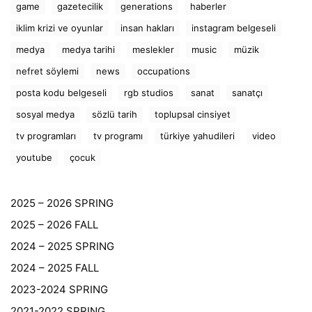
game
gazetecilik
generations
haberler
iklim krizi ve oyunlar
insan hakları
instagram belgeseli
medya
medya tarihi
meslekler
music
müzik
nefret söylemi
news
occupations
posta kodu belgeseli
rgb studios
sanat
sanatçı
sosyal medya
sözlü tarih
toplupsal cinsiyet
tv programları
tv programı
türkiye yahudileri
video
youtube
çocuk
2025 – 2026 SPRING
2025 – 2026 FALL
2024 – 2025 SPRING
2024 – 2025 FALL
2023-2024 SPRING
2021-2022 SPRING