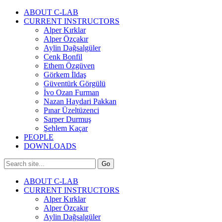
ABOUT C-LAB
CURRENT INSTRUCTORS
Alper Kırklar
Alper Özçakır
Aylin Dağsalgüler
Cenk Bonfil
Ethem Özgüven
Görkem İldaş
Güventürk Görgülü
İvo Ozan Furman
Nazan Haydari Pakkan
Pınar Üzeltüzenci
Sarper Durmuş
Şehlem Kaçar
PEOPLE
DOWNLOADS
ABOUT C-LAB
CURRENT INSTRUCTORS
Alper Kırklar
Alper Özçakır
Aylin Dağsalgüler