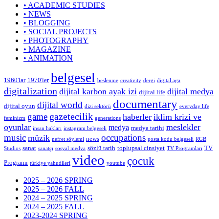
• ACADEMIC STUDIES
• NEWS
• BLOGGING
• SOCIAL PROJECTS
• PHOTOGRAPHY
• MAGAZINE
• ANIMATION
belgesel
1960'lar
1970'ler
beslenme
creativity
dergi
digital aga
digitalization
dijital karbon ayak izi
dijital medya
dijital life
documentary
dijital world
dijital oyun
dizi sektörü
everyday life
gazetecilik
game
haberler
iklim krizi ve
feminizm
generations
oyunlar
meslekler
medya
medya tarihi
insan hakları
instagram belgeseli
music
occupations
müzik
news
nefret söylemi
posta kodu belgeseli
RGB
sanat
sözlü tarih
toplupsal cinsiyet
TV
Studios
sanatçı
sosyal medya
TV Programları
video
çocuk
Programı
türkiye yahudileri
youtube
2025 – 2026 SPRING
2025 – 2026 FALL
2024 – 2025 SPRING
2024 – 2025 FALL
2023-2024 SPRING