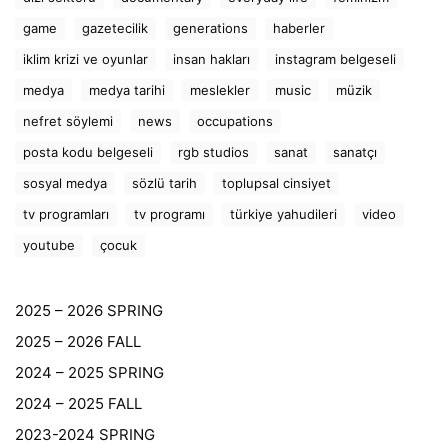
game
gazetecilik
generations
haberler
iklim krizi ve oyunlar
insan hakları
instagram belgeseli
medya
medya tarihi
meslekler
music
müzik
nefret söylemi
news
occupations
posta kodu belgeseli
rgb studios
sanat
sanatçı
sosyal medya
sözlü tarih
toplupsal cinsiyet
tv programları
tv programı
türkiye yahudileri
video
youtube
çocuk
2025 – 2026 SPRING
2025 – 2026 FALL
2024 – 2025 SPRING
2024 – 2025 FALL
2023-2024 SPRING