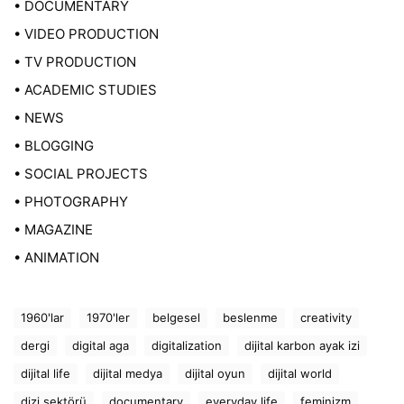
• DOCUMENTARY
• VIDEO PRODUCTION
• TV PRODUCTION
• ACADEMIC STUDIES
• NEWS
• BLOGGING
• SOCIAL PROJECTS
• PHOTOGRAPHY
• MAGAZINE
• ANIMATION
1960'lar
1970'ler
belgesel
beslenme
creativity
dergi
digital aga
digitalization
dijital karbon ayak izi
dijital life
dijital medya
dijital oyun
dijital world
dizi sektörü
documentary
everyday life
feminizm