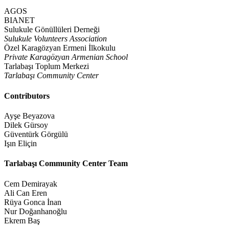
AGOS
BIANET
Sulukule Gönüllüleri Derneği
Sulukule Volunteers Association
Özel Karagözyan Ermeni İlkokulu
Private Karagözyan Armenian School
Tarlabaşı Toplum Merkezi
Tarlabaşı Community Center
Contributors
Ayşe Beyazova
Dilek Gürsoy
Güventürk Görgülü
Işın Eliçin
Tarlabaşı Community Center Team
Cem Demirayak
Ali Can Eren
Rüya Gonca İnan
Nur Doğanhanoğlu
Ekrem Baş