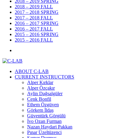
2018 – 2019 SPRING
2018 – 2019 FALL
2017 – 2018 SPRING
2017 – 2018 FALL
2016 – 2017 SPRING
2016 – 2017 FALL
2015 – 2016 SPRING
2015 – 2016 FALL
ABOUT C-LAB
CURRENT INSTRUCTORS
Alper Kırklar
Alper Özçakır
Aylin Dağsalgüler
Cenk Bonfil
Ethem Özgüven
Görkem İldaş
Güventürk Görgülü
İvo Ozan Furman
Nazan Haydari Pakkan
Pınar Üzeltüzenci
Sarper Durmuş