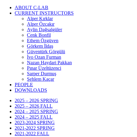
ABOUT C-LAB
CURRENT INSTRUCTORS
Alper Kırklar
Alper Özçakır
Aylin Dağsalgüler
Cenk Bonfil
Ethem Özgüven
Görkem İldaş
Güventürk Görgülü
İvo Ozan Furman
Nazan Haydari Pakkan
Pınar Üzeltüzenci
Sarper Durmuş
Şehlem Kaçar
PEOPLE
DOWNLOADS
2025 – 2026 SPRING
2025 – 2026 FALL
2024 – 2025 SPRING
2024 – 2025 FALL
2023-2024 SPRING
2021-2022 SPRING
2021-2022 FALL