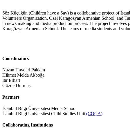
Söz Küçüğün (Children have a Say) is a collobarative project of İst
Volunteers Organization, Özel Karagözyan Armenian School, and Tarla
in news making and media production process. The project involves par
Karagözyan Armenian School. The teams of media students and voluntee
Coordinators
Nazan Haydari Pakkan
Hikmet Melda Akboğa
Itır Erhart
Gözde Durmuş
Partners
İstanbul Bilgi Üniversitesi Media School
İstanbul Bilgi Universitesi Child Studies Unit
(ÇOÇA)
Collaborating Institutions