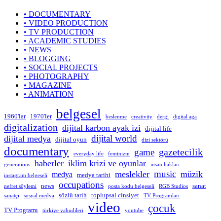
• DOCUMENTARY
• VIDEO PRODUCTION
• TV PRODUCTION
• ACADEMIC STUDIES
• NEWS
• BLOGGING
• SOCIAL PROJECTS
• PHOTOGRAPHY
• MAGAZINE
• ANIMATION
belgesel
1960'lar
1970'ler
beslenme
creativity
dergi
digital aga
digitalization
dijital karbon ayak izi
dijital life
dijital world
dijital medya
dijital oyun
dizi sektörü
documentary
gazetecilik
game
everyday life
feminizm
haberler
iklim krizi ve oyunlar
generations
insan hakları
music
meslekler
müzik
medya
medya tarihi
instagram belgeseli
occupations
news
sanat
nefret söylemi
posta kodu belgeseli
RGB Studios
sözlü tarih
toplupsal cinsiyet
sanatçı
sosyal medya
TV Programları
video
çocuk
TV Programı
türkiye yahudileri
youtube