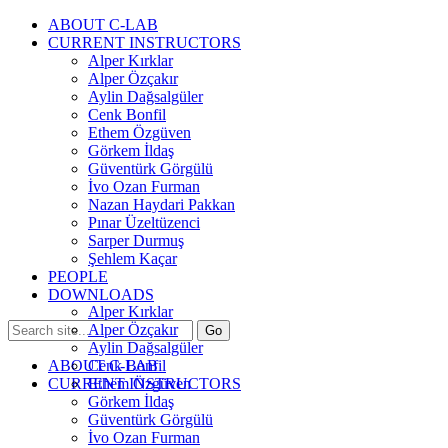
ABOUT C-LAB
CURRENT INSTRUCTORS
Alper Kırklar
Alper Özçakır
Aylin Dağsalgüler
Cenk Bonfil
Ethem Özgüven
Görkem İldaş
Güventürk Görgülü
İvo Ozan Furman
Nazan Haydari Pakkan
Pınar Üzeltüzenci
Sarper Durmuş
Şehlem Kaçar
PEOPLE
DOWNLOADS
Alper Kırklar
Alper Özçakır
Aylin Dağsalgüler
ABOUT C-LAB
Cenk Bonfil
CURRENT INSTRUCTORS
Ethem Özgüven
Görkem İldaş
Güventürk Görgülü
İvo Ozan Furman