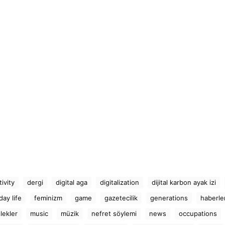
tivity
dergi
digital aga
digitalization
dijital karbon ayak izi
ay life
feminizm
game
gazetecilik
generations
haberle
lekler
music
müzik
nefret söylemi
news
occupations