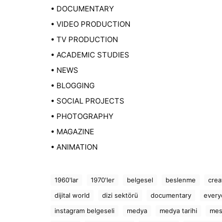
• DOCUMENTARY
• VIDEO PRODUCTION
• TV PRODUCTION
• ACADEMIC STUDIES
• NEWS
• BLOGGING
• SOCIAL PROJECTS
• PHOTOGRAPHY
• MAGAZINE
• ANIMATION
1960'lar
1970'ler
belgesel
beslenme
crea
dijital world
dizi sektörü
documentary
everyd
instagram belgeseli
medya
medya tarihi
mes