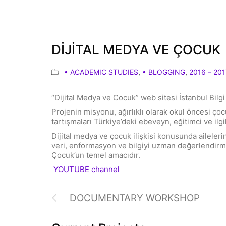
DİJİTAL MEDYA VE ÇOCUK
• ACADEMIC STUDIES
,
• BLOGGING
,
2016 – 201
“Dijital Medya ve Cocuk” web sitesi İstanbul Bilg
Projenin misyonu, ağırlıklı olarak okul öncesi ço
tartışmaları Türkiye’deki ebeveyn, eğitimci ve il
Dijital medya ve çocuk ilişkisi konusunda aileleri
veri, enformasyon ve bilgiyi uzman değerlendirme
Çocuk’un temel amacıdır.
YOUTUBE channel
DOCUMENTARY WORKSHOP