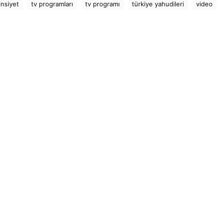
insiyet
tv programları
tv programı
türkiye yahudileri
video