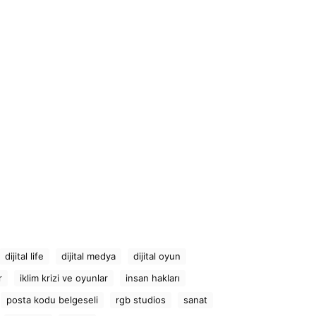
dijital life
dijital medya
dijital oyun
r
iklim krizi ve oyunlar
insan hakları
posta kodu belgeseli
rgb studios
sanat